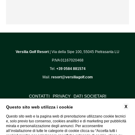
Versilia Golf Resort
| Via della Sipe 100, 55045 Pietrasanta LU
P.IVA 01167020468
Tel.
+39 0584 881574
Mail.
resort@versiliagolf.com
CONTATTI
PRIVACY
DATI SOCIETARI
COOKIE POLICY
COMUNICAZIONI
X
Questo sito web utilizza i cookie
CODICE DI CONDOTTA
Questo sito web e la pagina web di prenotazione utilizzano cookie tecnici
MODELLO ORGANIZZATIVO
ACCESSIBILITÀ
e, solo previo tuo consenso, cookies analitici e di marketing per pubblicità
mirata e personalizzazione degli annunci. Per acconsentire
all’installazione di tutte le categorie di cookie clicca su “Accetta tutti i