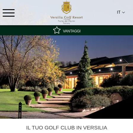
IT
VANTAGGI
Tariffa speciale - non rimborsabile
Miglior tariffa garantita
Colazione inclusa
IL TUO GOLF CLUB IN VERSILIA