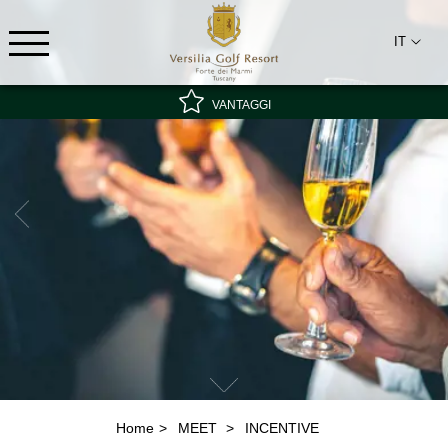
IT
VANTAGGI
Tariffa speciale - non rimborsabile
Miglior tariffa garantita
Colazione inclusa
Home
MEET
INCENTIVE