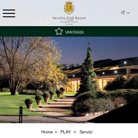
IT
VANTAGGI
Tariffa speciale - non rimborsabile
Miglior tariffa garantita
Colazione inclusa
Home
PLAY
Servizi